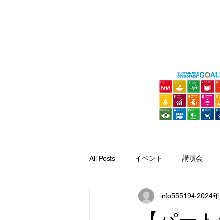
HOME
COMPANY
MESSA
HARVEST MOON 
All Posts
イベント
講演会
info555194
2024
【パート