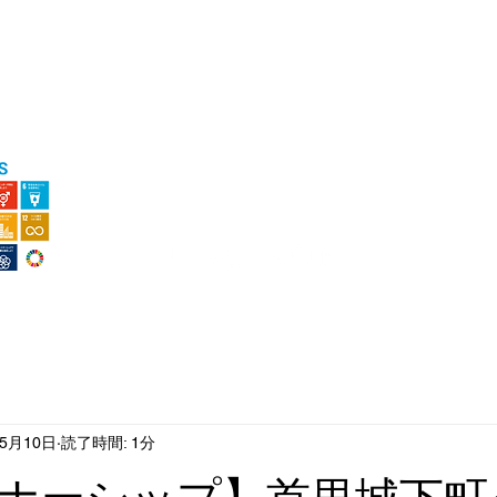
GE
NEWS
HARVEST PARADISE
PARTNERSHIP
COFFEE & WINE
LECTURE
年5月10日
読了時間: 1分
ナーシップ】首里城下町