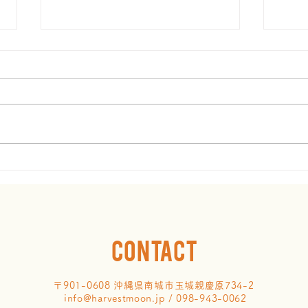
南城市立大里中学校にてキャ
リア学習会講演
南城市立大里中学校にて、1年生
のキャリア学習会で講演させて頂
きました。 沖縄とケニアをつな
ぐ国際協力をテーマに 『情熱が
首里
人生を創る！』ということを熱く
お伝えしてきました！ 下記のリ
ンクから生徒さんの感想もお読み
頂けます。 大里中学校の皆様、
ありがとうございました。...
Contact
〒901-0608 沖縄県南城市玉城親慶原734-2
info@harvestmoon.jp
/
098-943-0062